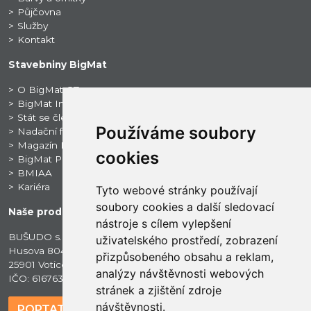
Půjčovna
Služby
Kontakt
Stavebniny BigMat
O BigMat CZ
BigMat International
Stát se členem
Používáme soubory
Nadační fond BigMat CZ
Magazín BigNews
cookies
BigMat ProSport
BMIAA
Kariéra
Tyto webové stránky používají
soubory cookies a další sledovací
Naše prodejna
nástroje s cílem vylepšení
BUŠUDO s.r.o.
uživatelského prostředí, zobrazení
Husova 804
přizpůsobeného obsahu a reklam,
25901 Votice
analýzy návštěvnosti webových
IČO: 61676349
stránek a zjištění zdroje
návštěvnosti.
POPTAT MATERIÁL